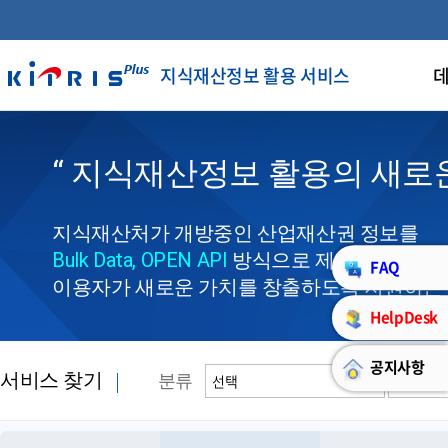
지식재산정보 활용 서비스
데
“ 지식재산정보 활용의 새로운
지식재산처가 개방중인 산업재산권 정보를
Bulk Data, OPEN API
방식으로 제공하여,
FAQ
이용자가 새로운 가치를 창출하도록 지원하는
HelpDesk
공지사항
서비스 찾기
분류