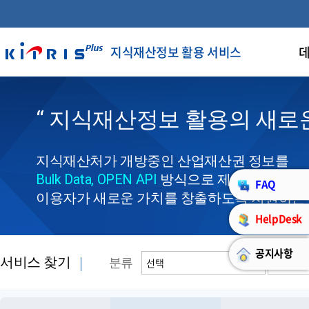
지식재산정보 활용 서비스
데
“ 지식재산정보 활용의 새로운
지식재산처가 개방중인 산업재산권 정보를
Bulk Data, OPEN API
방식으로 제공하여,
FAQ
이용자가 새로운 가치를 창출하도록 지원하는
HelpDesk
공지사항
서비스 찾기
분류