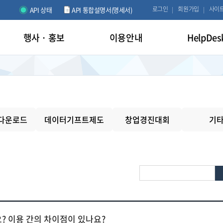
로그인
회원가입
사이
API 상태
API 통합설명서(명세서)
행사 · 홍보
이용안내
HelpDes
다운로드
데이터기프트제도
창업경진대회
기
 이용 간의 차이점이 있나요?