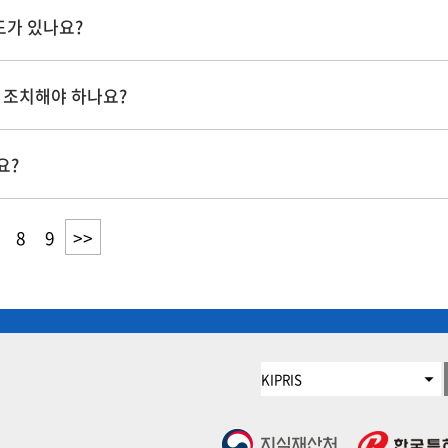
도가 있나요?
게 조치해야 하나요?
요?
8
9
>>
게
시
물
마
지
막