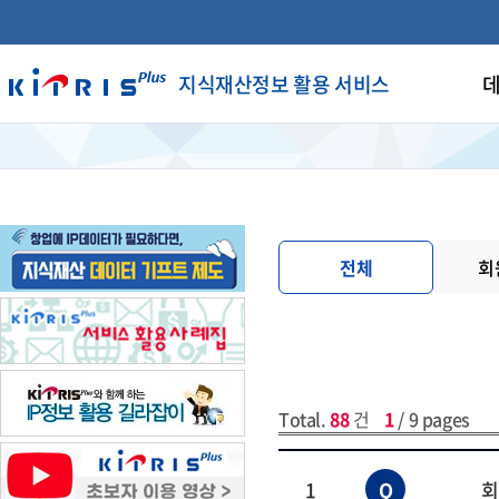
지식재산정보 활용 서비스
데
전체
회
Total.
88
건
1
/ 9 pages
1
Q