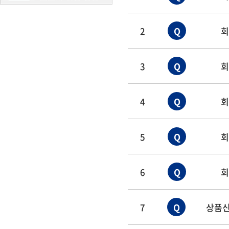
2
Q
3
Q
4
Q
5
Q
6
Q
7
Q
상품신