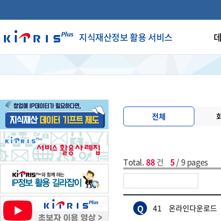
지식재산정보 활용 서비스
데
전체
Total.
88
건
5
/ 9 pages
Q
41
온라인다운로드