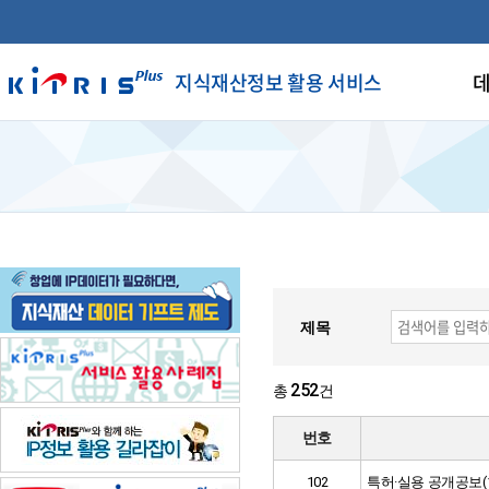
지식재산정보 활용 서비스
데
제목
252
총
건
번호
102
특허·실용 공개공보(