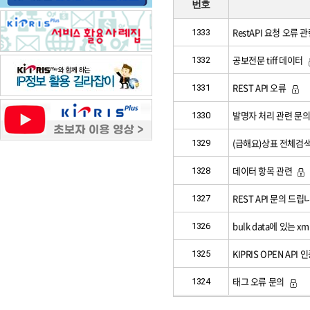
번호
RestAPI 요청 오류
1333
공보전문 tiff 데이터
1332
REST API 오류
1331
발명자 처리 관련 문의
1330
(급해요)상표 전체검
1329
데이터 항목 관련
1328
REST API 문의 드립
1327
bulk data에 있는 xm
1326
KIPRIS OPEN API
1325
태그 오류 문의
1324