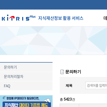
지식재산정보 활용 서비스
데
문의하기
문의하기
문의처리철차
FAQ
제목
5423
총
건