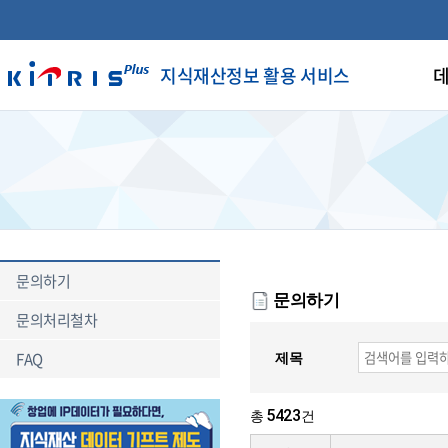
지식재산정보 활용 서비스
데
문의하기
문의하기
문의처리철차
FAQ
제목
5423
총
건