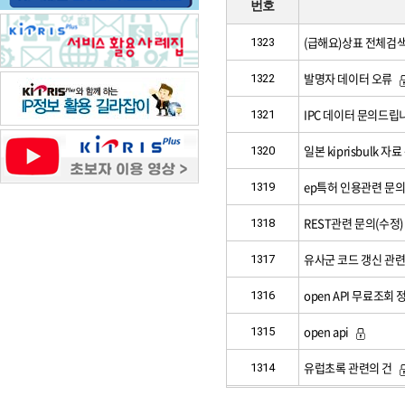
번호
(급해요)상표 전체검
1323
발명자 데이터 오류
1322
IPC 데이터 문의드립
1321
일본 kiprisbulk 자
1320
ep특허 인용관련 문의
1319
REST관련 문의(수정)
1318
유사군 코드 갱신 관련
1317
open API 무료조회 
1316
open api
1315
유럽초록 관련의 건
1314