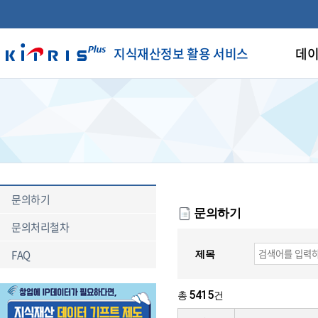
지식재산정보 활용 서비스
데이
문의하기
문의하기
문의처리철차
FAQ
제목
5415
총
건