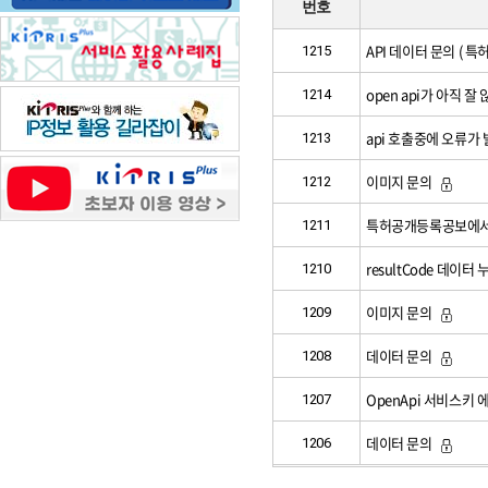
번호
API 데이터 문의 ( 특
1215
open api가 아직 잘
1214
api 호출중에 오류가
1213
이미지 문의
1212
특허공개등록공보에서 제
1211
resultCode 데이터 
1210
이미지 문의
1209
데이터 문의
1208
OpenApi 서비스키 
1207
데이터 문의
1206