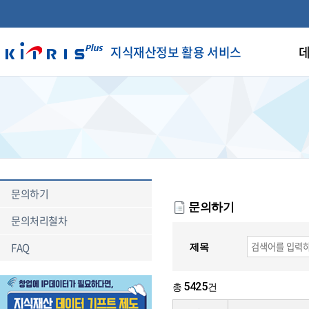
지식재산정보 활용 서비스
데
문의하기
문의하기
문의처리철차
FAQ
제목
5425
총
건