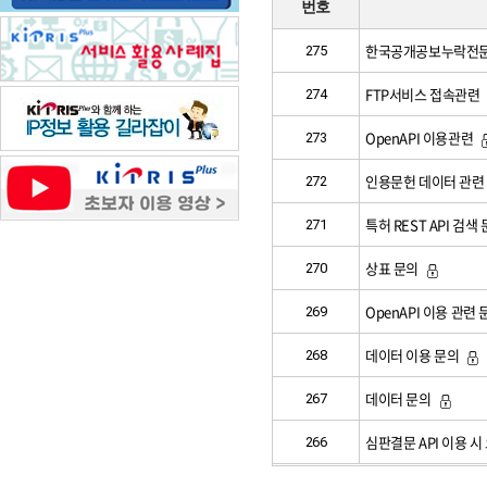
번호
한국공개공보누락전
275
FTP서비스 접속관련
274
OpenAPI 이용관련
273
인용문헌 데이터 관련
272
특허 REST API 검색
271
상표 문의
270
OpenAPI 이용 관련 
269
데이터 이용 문의
268
데이터 문의
267
심판결문 API 이용 시
266