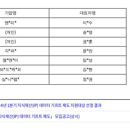
기업명
대표자명
멘*리*
이*수
(개인)
송*영
(개인)
권*훈
긱*퍼*
윤*찬
엠*앤*이
임*성
브*드*케*프
김*현
심*니*랩*
정*권
24년 1분기 지식재산(IP) 데이터 기프트 제도 지원대상 선정 결과
식재산(IP) 데이터 기프트 제도」 모집공고(상시)