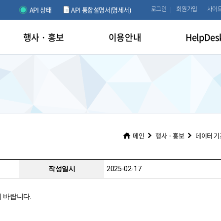
로그인
회원가입
사이
API 상태
API 통합설명서(명세서)
행사 · 홍보
이용안내
HelpDes
메인
행사 · 홍보
데이터 기
작성일시
2025-02-17
기 바랍니다.