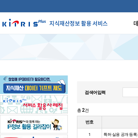
지식재산정보 활용 서비스
데
검색어입력
2
총
건
번호
1
특허·실용 공개·등