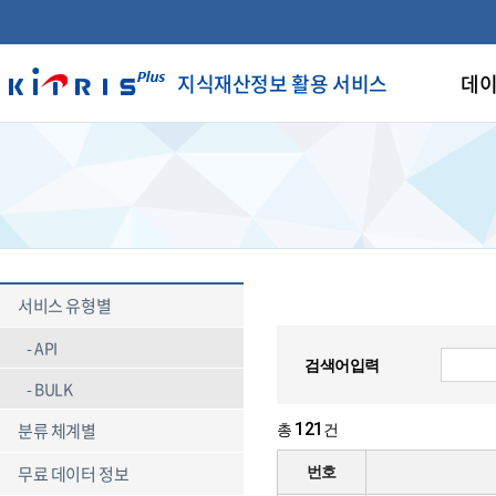
지식재산정보 활용 서비스
데이
서비스 유형별
API
검색어입력
BULK
분류 체계별
121
총
건
무료 데이터 정보
번호