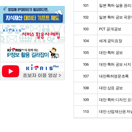
101
일본 특허·실용 권리
102
일본 특허 공보 국
103
PCT 공개공보
104
세계 공익표장
105
대만 특허 공보
106
대만 특허 공보 서지
107
대만특허영문초록
108
대만 상표 공보
109
대만 특허·디자인 
110
대만 산업재산권 저