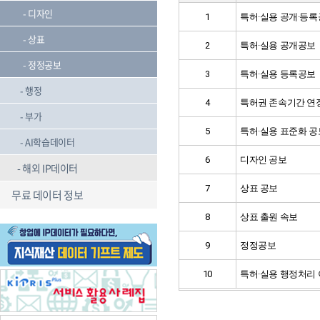
디자인
1
특허·실용 공개·등
상표
2
특허·실용 공개공보
정정공보
3
특허·실용 등록공보
행정
4
특허권 존속기간 연
부가
5
특허·실용 표준화 공
AI학습데이터
6
디자인 공보
해외 IP데이터
7
상표 공보
무료 데이터 정보
8
상표 출원 속보
9
정정공보
10
특허·실용 행정처리