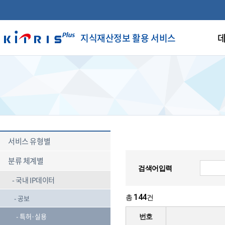
지식재산정보 활용 서비스
데
서비스 유형별
분류 체계별
검색어입력
국내 IP데이터
144
공보
총
건
특허·실용
번호