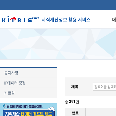
지식재산정보 활용 서비스
데
공지사항
IP데이터 정정
제목
자료실
391
총
건
번호