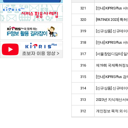
321
[안내] KIPRISPl
320
[PATINEX 202
319
[신규상품] 신규데이
318
[안내] KIPRISPl
317
[서울창업디딤터] 일
316
제19회 국제특허정보박
315
[안내] KIPRISPl
314
​[신규상품] 신규데이
313
2023년 지식재산서
312
개인정보 목적 외 이용 및