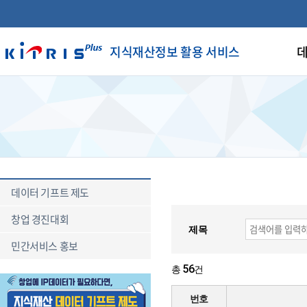
지식재산정보 활용 서비스
데
데이터 기프트 제도
창업 경진대회
제목
민간서비스 홍보
56
총
건
번호