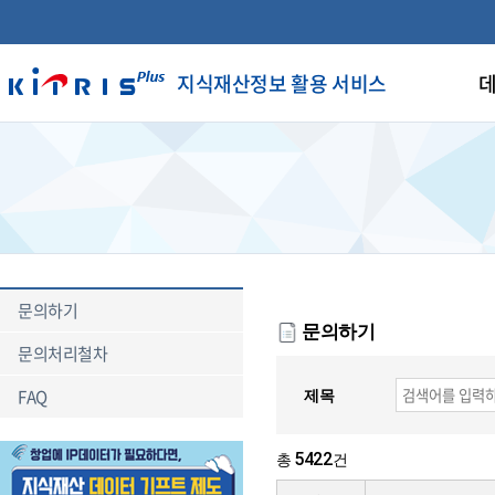
지식재산정보 활용 서비스
데
문의하기
문의하기
문의처리철차
FAQ
제목
5422
총
건