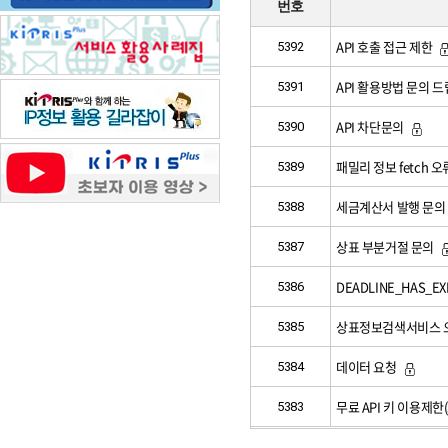
번호
API 호출 접근 제한
5392
API 활용방법 문의 드
5391
API 차단문의
5390
패밀리 정보 fetch 오
5389
세금계산서 발행 문의
5388
상표 부분거절 문의
5387
DEADLINE_HAS_E
5386
상표정보검색서비스 오
5385
데이터 요청
5384
무료 API 키 이용제한
5383