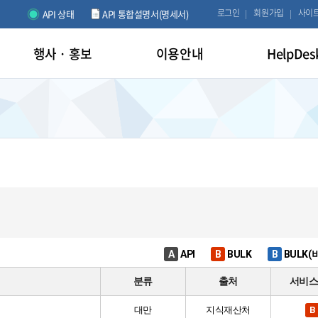
로그인
회원가입
사이
API 상태
API 통합설명서(명세서)
행사 · 홍보
이용안내
HelpDes
A
API
B
BULK
B
BULK(
분류
출처
서비
대만
지식재산처
B