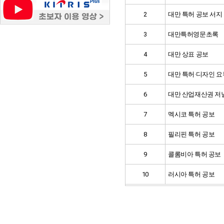
2
대만 특허 공보 서지
3
대만특허영문초록
4
대만 상표 공보
5
대만 특허·디자인 
6
대만 산업재산권 저
7
멕시코 특허 공보
8
필리핀 특허 공보
9
콜롬비아 특허 공보
10
러시아 특허 공보