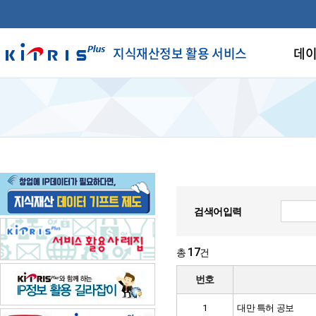
지식재산정보 활용 서비스
데이
검색어입력
17
총
건
번호
1
대만 특허 공보