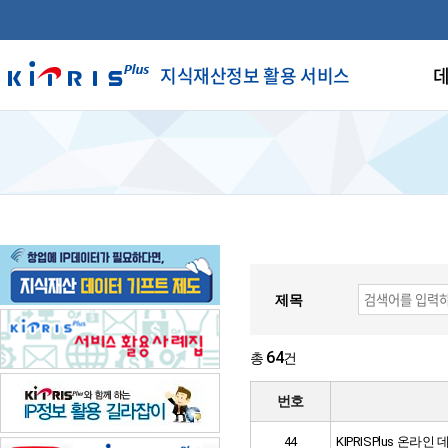
지식재산정보 활용 서비스
데
제목
64
총
건
번호
44
KIPRISPlus 온