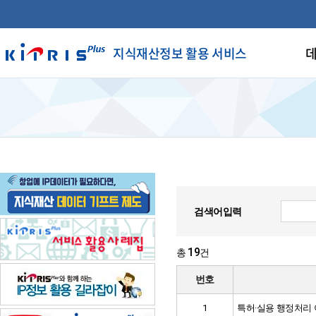
지식재산정보 활용 서비스
데
검색어입력
19
총
건
번호
1
특허·실용 행정처리