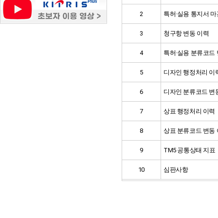
2
특허·실용 통지서 
3
청구항 변동 이력
4
특허·실용 분류코드 
5
디자인 행정처리 이
6
디자인 분류코드 변
7
상표 행정처리 이력
8
상표 분류코드 변동
9
TM5 공통상태 지표
10
심판사항