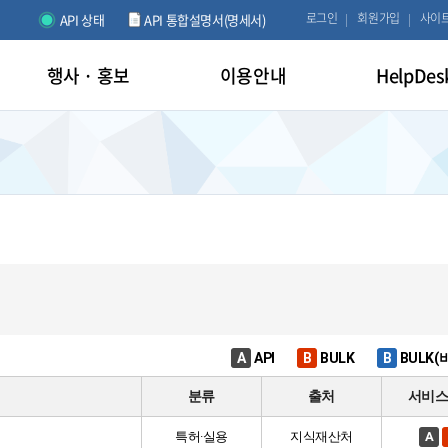
로그인
회원가입
사이
API 상태
API 통합설명서(명세서)
행사 · 홍보
이용안내
HelpDes
A
API
B
BULK
B
BULK(
분류
출처
서비
특허·실용
지식재산처
A