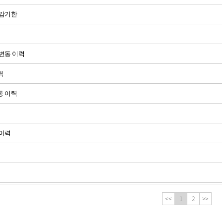
마감기한
변동 이력
력
동 이력
 이력
<<
1
2
>>